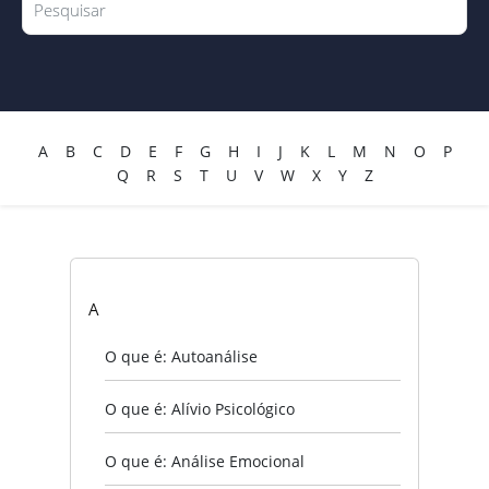
A
B
C
D
E
F
G
H
I
J
K
L
M
N
O
P
Q
R
S
T
U
V
W
X
Y
Z
A
O que é: Autoanálise
O que é: Alívio Psicológico
O que é: Análise Emocional