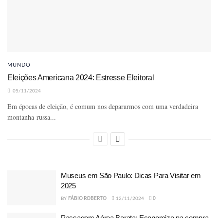
MUNDO
Eleições Americana 2024: Estresse Eleitoral
05/11/2024
Em épocas de eleição, é comum nos depararmos com uma verdadeira
montanha-russa...
Museus em São Paulo: Dicas Para Visitar em
2025
BY
FÁBIO ROBERTO
12/11/2024
0
Passagem Aérea Barata: Economize na compra