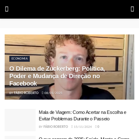
ECONOMIA
O Dilema de Zuckerberg: Política,
Poder e Mudança de Direção no
Facebook
BY
FÁBIO ROBERTO
08/01/2025
Mala de Viagem: Como Acertar na Escolha e
Evitar Problemas Durante o Passeio
BY
FÁBIO ROBERTO
15/11/2024
0