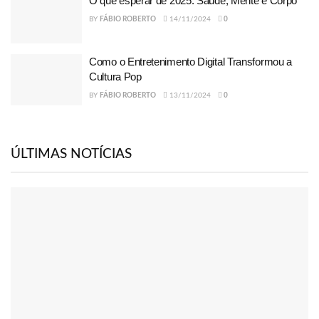
O que esperar de 2025: Saúde, Mente e Corpo
BY
FÁBIO ROBERTO
14/11/2024
0
Como o Entretenimento Digital Transformou a
Cultura Pop
BY
FÁBIO ROBERTO
13/11/2024
0
ÚLTIMAS NOTÍCIAS