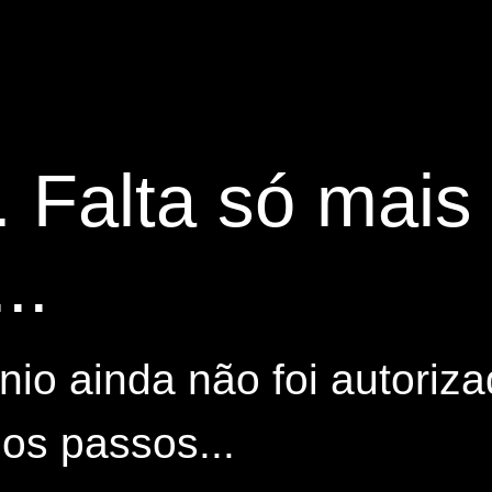
. Falta só mai
..
io ainda não foi autoriza
os passos...