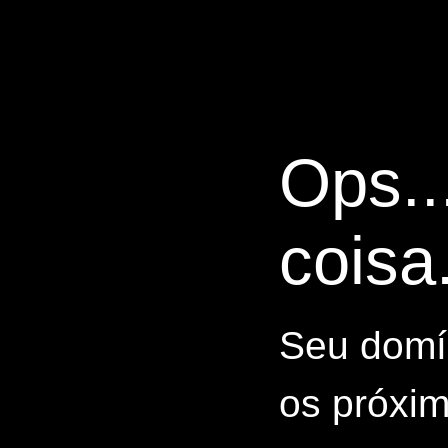
Ops..
coisa.
Seu domín
os próxim