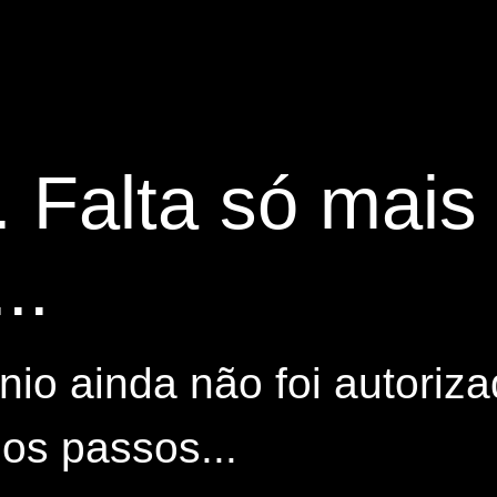
. Falta só mai
..
io ainda não foi autoriza
os passos...