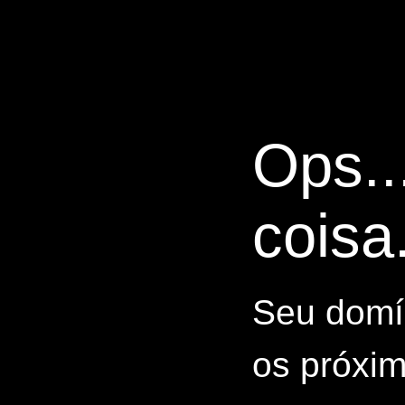
Ops..
coisa.
Seu domín
os próxim