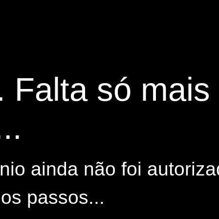
. Falta só mai
..
io ainda não foi autoriza
os passos...