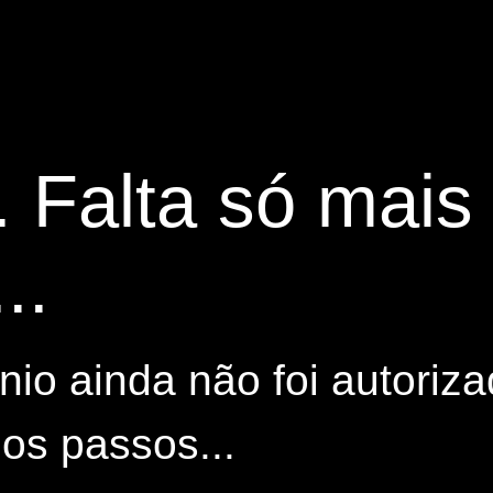
. Falta só mai
..
io ainda não foi autoriza
os passos...