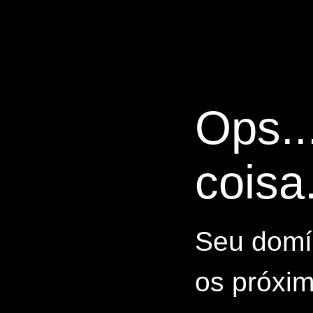
Ops..
coisa.
Seu domín
os próxim