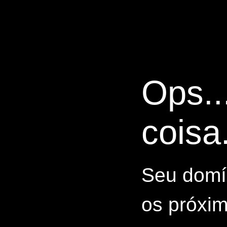
Ops..
coisa.
Seu domín
os próxim