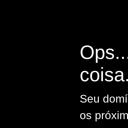
Ops..
coisa.
Seu domín
os próxim