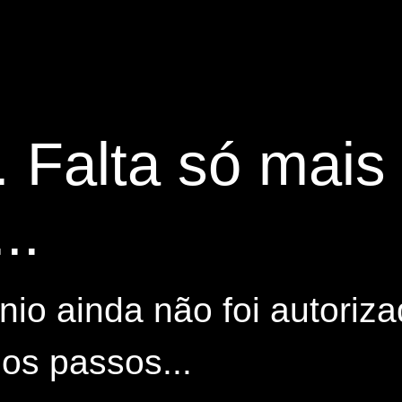
. Falta só mai
..
io ainda não foi autoriza
os passos...