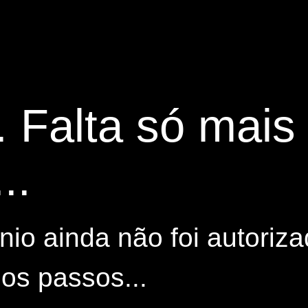
. Falta só mai
..
io ainda não foi autoriza
os passos...