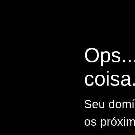
Ops..
coisa.
Seu domín
os próxim