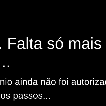
. Falta só mai
..
io ainda não foi autoriza
os passos...