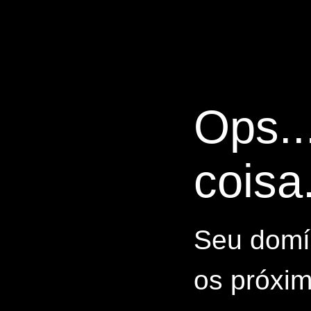
Ops..
coisa.
Seu domín
os próxim