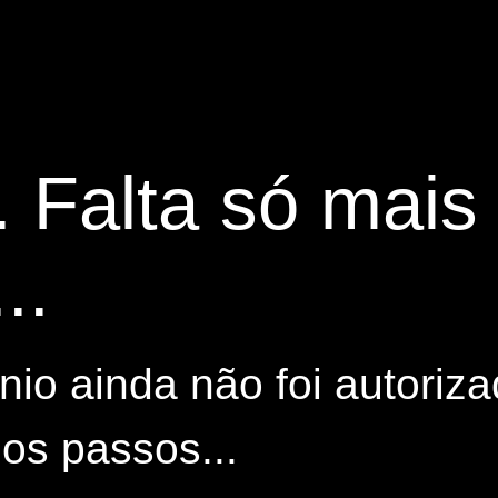
. Falta só mai
..
io ainda não foi autoriza
os passos...