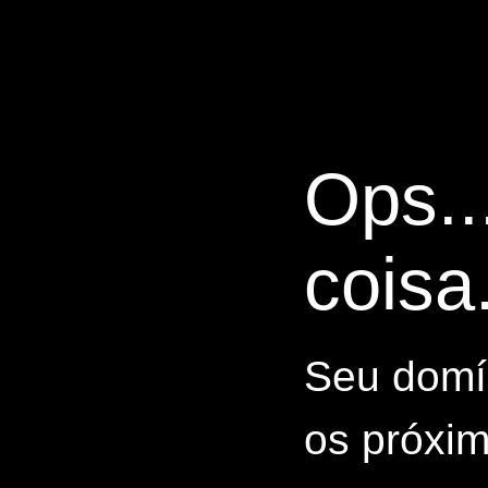
Ops..
coisa.
Seu domín
os próxim