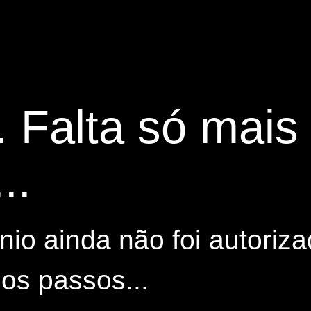
. Falta só mai
..
io ainda não foi autoriza
os passos...