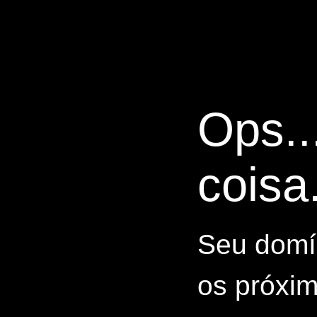
Ops..
coisa.
Seu domín
os próxim